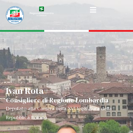
Ivan Rota
Consigliere di Regione Lombardia
Deputato alla Camera nella XVI legislatura della
Repubblica Italiana